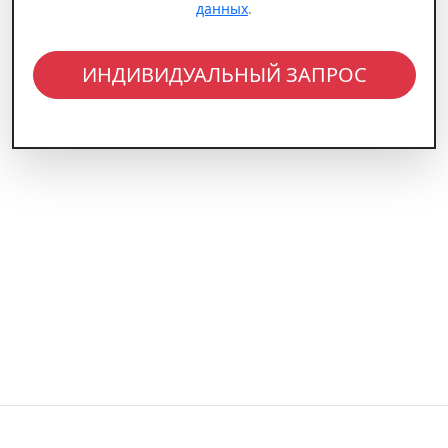
данных
.
ИНДИВИДУАЛЬНЫЙ ЗАПРОС
ГЛАВНАЯ
ГОРЯЩИЕ ТУРЫ
ОТЕЛИ
НАПРАВЛЕНИЯ
ОТЗЫВЫ
СПОСОБЫ ОПЛАТЫ
КОНТАКТЫ
ТУРЫ НА BLACK JET
БЛОГ
г. Москва, м. Китай-город