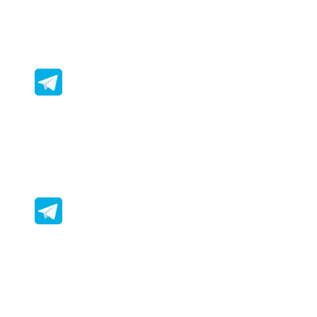
Мы в MAX
Наш Телеграм
Мы Вконтакте
@lovetrvll*
Наш телеграм бот @LovetrvlBot
Наш канал Pinterest
Наш канал в Я.Дзен