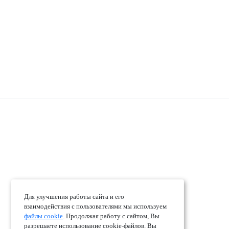
Наш YouTube канал
Наш RuTube канал
* Принадлежит Meta Corporation, деятельность компании запрещена
на территории РФ
© 2010-2026 ООО «Лав Трэвэл»
Политика конфиденциальности
|
Пользовательское
соглашение
Публичная оферта
|
Политика в отношении файлов Cookie
Цены носят информационный характер и не являются публичной
офертой. Ответственность за туристический продукт несет
Для улучшения работы сайта и его
туроператор.
взаимодействия с пользователями мы используем
файлы cookie
. Продолжая работу с сайтом, Вы
разрешаете использование cookie-файлов. Вы