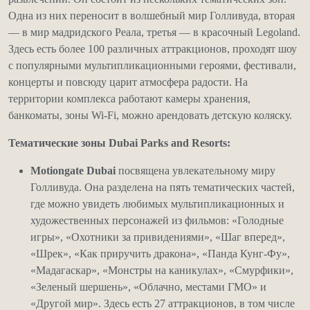
Одна из них переносит в волшебный мир Голливуда, вторая
— в мир мадридского Реала, третья — в красочный Legoland.
Здесь есть более 100 различных аттракционов, проходят шоу
с популярными мультипликационными героями, фестивали,
концерты и повсюду царит атмосфера радости. На
территории комплекса работают камеры хранения,
банкоматы, зоны Wi-Fi, можно арендовать детскую коляску.
Тематические
зоны
Dubai Parks and Resorts:
Motiongate Dubai
посвящена увлекательному миру
Голливуда. Она разделена на пять тематических частей,
где можно увидеть любимых мультипликационных и
художественных персонажей из фильмов: «Голодные
игры», «Охотники за привидениями», «Шаг вперед»,
«Шрек», «Как приручить дракона», «Панда Кунг-Фу»,
«Мадагаскар», «Монстры на каникулах», «Смурфики»,
«Зеленый шершень», «Облачно, местами ГМО» и
«Другой мир». Здесь есть 27 аттракционов, в том числе