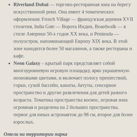
Riverland Dubai
— торгово-ресторанная зона на берегу
искусственной реки. Она имеет 4 тематических
оформления: French Village — французская деревня XVII
столетия, India Gate — Ворота Индии, Boardwalk — в
стиле Америки 50-х годов XX века, и Peninsula —
полуостров, напоминающий Европу XIX века. В этой
зоне находится более 50 магазинов, а также рестораны и
кафе.
Neon Galaxy
– крытый парк представляет собой
многоуровневую игровую площадку, ярко украшенную
неоновыми цветами, и включает полосу препятствий,
горки, сухой бассейн, канаты, батуты, сенсорное
пространство и другие развлечения для детей разного
возраста. Тематика пространства космос, игровая зона
огромная и разделена на 2 больших пространства,
первое для юных астронавтов до 98 см, второе для более
взрослых.
Отели на территории парка