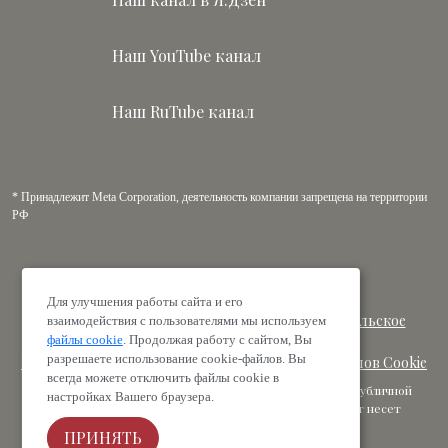
Наш YouTube канал
Наш RuTube канал
* Принадлежит Meta Corporation, деятельность компании запрещена на территории
РФ
© 2010-2026 ООО «Лав Трэвэл»
Для улучшения работы сайта и его
Политика конфиденциальности
|
Пользовательское
взаимодействия с пользователями мы используем
соглашение
файлы cookie
. Продолжая работу с сайтом, Вы
разрешаете использование cookie-файлов. Вы
Публичная оферта
|
Политика в отношении файлов Cookie
всегда можете отключить файлы cookie в
Цены носят информационный характер и не являются публичной
настройках Вашего браузера.
офертой. Ответственность за туристический продукт несет
туроператор.
ПРИНЯТЬ