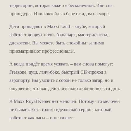
Яхтенный тур – один раз за проживание.
территории, которая кажется бесконечной. Или спа-
Пользование CIP-терминалом аэропорта Антальи.
процедуры. Или коктейль в баре с видом на море.
Личный батлер, павильон на пляже, ресторан и бар
Emerald только для гостей вилл.
Дети пропадают в Maxxi Land – клубе, который
Для всех гостей – услуга Maxx Assistant. Ассистент
работает до двух ночи. Аквапарк, мастер-классы,
свяжется с вами ещё до прилёта, узнает пожелания и
дискотеки. Вы можете быть спокойны: за ними
организует всё: от трансфера до бронирования столика.
присматривают профессионалы.
При заезде – игристое вино, угощение для детей,
А когда придёт время уезжать – вам снова помогут:
шоколад. А если вы приехали рано или улетаете поздно
Freezone, душ, ланч-бокс, быстрый CIP-проход в
– зона Freezone: отдельные номера, где можно
аэропорту. Вы увозите с собой не только загар, но и
отдохнуть, принять душ, оставить багаж.
ощущение, что вас действительно любили все эти дни.
Для молодожёнов – Maxx
В Maxx Royal Kemer нет мелочей. Потому что мелочей
Honeymoon
не бывает. Есть только идеальный сервис, который
работает как часы – и не тикает.
Специальное оформление номера, завтрак в постель,
свечи в ванной, парные халаты с именной вышивкой,