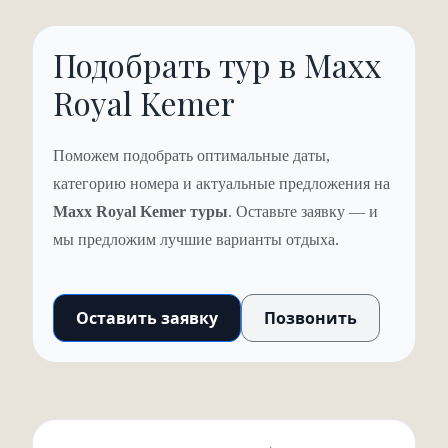
живые цветы, игристое вино и торт. И ещё до заезда с
Подобрать тур в Maxx
вами свяжутся, чтобы узнать о сюрпризах для второй
половинки.
Royal Kemer
В Maxx Royal Kemer всё работает как швейцарские
часы: чётко, бесшумно, безупречно. Вы не замечаете
Поможем подобрать оптимальные даты,
сервис – вы просто чувствуете себя королём в
категорию номера и актуальные предложения на
заповедном раю.
Maxx Royal Kemer туры
. Оставьте заявку — и
мы предложим лучшие варианты отдыха.
Оставить заявку
Позвонить