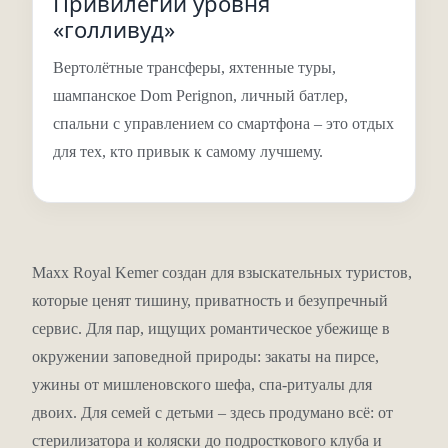
Привилегии уровня
фруктовая тарелка, шоколад ручной работы на ночь.
«голливуд»
Для детей до 12 лет – отдельный набор: халат, тапочки,
Вертолётные трансферы, яхтенные туры,
косметика. А в виллах высшей категории –
шампанское Dom Perignon, личный батлер,
шампанское Dom Perignon или Cristal Brut в день заезда,
спальни с управлением со смартфона – это отдых
букет цветов, макаронс, полный бар, управление
для тех, кто привык к самому лучшему.
светом и шторами со смартфона.
Пляж – 830 метров
удовольствия
Maxx Royal Kemer создан для взыскательных туристов,
Это один из самых длинных пляжей на курорте. Он
которые ценят тишину, приватность и безупречный
разделён на зоны:
сервис. Для пар, ищущих романтическое убежище в
окружении заповедной природы: закаты на пирсе,
Tangerine Beach (200 м, песок и галька) – для спокойного
ужины от мишленовского шефа, спа-ритуалы для
отдыха.
Middle Bay (200 м) – тоже песчано-галечный.
двоих. Для семей с детьми – здесь продумано всё: от
Long Beach (400 м, галька) – с пирсом, где можно нырять
стерилизатора и коляски до подросткового клуба и