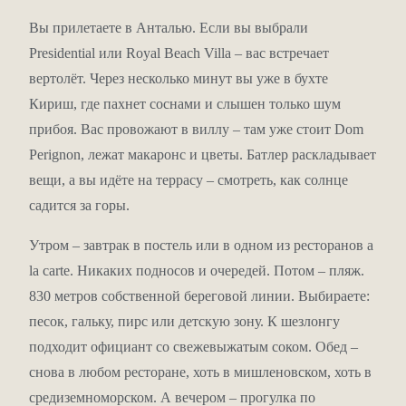
Спа, спорт, водные
Вы прилетаете в Анталью. Если вы выбрали
Presidential или Royal Beach Villa – вас встречает
развлечения
вертолёт. Через несколько минут вы уже в бухте
Кириш, где пахнет соснами и слышен только шум
Спа-центр с закрытым подогреваемым бассейном,
прибоя. Вас провожают в виллу – там уже стоит Dom
саунами, хаммамом. Тренажёрный зал. А на воде –
Perignon, лежат макаронс и цветы. Батлер раскладывает
дайвинг, SUP, виндсерфинг, кайтсерфинг, гидроциклы.
вещи, а вы идёте на террасу – смотреть, как солнце
Для любителей тишины – йога, пилатес, медитация.
садится за горы.
Привилегии, от которых
Утром – завтрак в постель или в одном из ресторанов a
захватывает дух
la carte. Никаких подносов и очередей. Потом – пляж.
830 метров собственной береговой линии. Выбираете:
Для гостей Presidential Villa и Royal Beach Villa:
песок, гальку, пирс или детскую зону. К шезлонгу
подходит официант со свежевыжатым соком. Обед –
Трансфер на вертолёте (при проживании от 7 ночей, по
снова в любом ресторане, хоть в мишленовском, хоть в
запросу) – вы прилетаете как кинозвезда.
VIP-трансфер на автомобиле «аэропорт-отель-аэропорт».
средиземноморском. А вечером – прогулка по