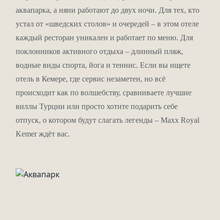
в глубину.
аквапарка, а няни работают до двух ночи. Для тех, кто
Отдельный детский пляж (30 м, песок) – мелко,
безопасно, идеально для малышей.
устал от «шведских столов» и очередей – в этом отеле
каждый ресторан уникален и работает по меню. Для
Шезлонги, зонтики, полотенца – бесплатно. А ещё
поклонников активного отдыха – длинный пляж,
сервис напитков прямо к шезлонгу. Вы лежите,
водные виды спорта, йога и теннис. Если вы ищете
смотрите на море, и вам приносят свежевыжатый сок
отель в Кемере, где сервис незаметен, но всё
или Red Bull.
происходит как по волшебству, сравниваете лучшие
Рестораны: никаких
виллы Турции или просто хотите подарить себе
очередей у шведского
отпуск, о котором будут слагать легенды – Maxx Royal
Kemer ждёт вас.
стола
В Maxx Royal Kemer нет главного ресторана с
«шведкой». Вместо этого – улица ресторанов. 10
ресторанов, 2 кафе, 11 баров. И каждый ресторан – a la
carte, со своим характером.