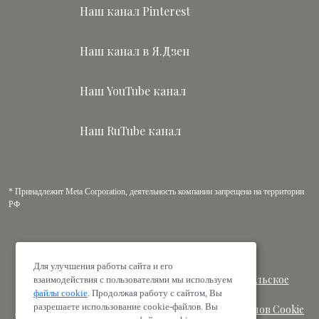
Наш канал Pinterest
Наш канал в Я.Дзен
Наш YouTube канал
Наш RuTube канал
* Принадлежит Meta Corporation, деятельность компании запрещена на территории
РФ
© 2010-2026 ООО «Лав Трэвэл»
Для улучшения работы сайта и его
Политика конфиденциальности
|
Пользовательское
взаимодействия с пользователями мы используем
соглашение
файлы cookie
. Продолжая работу с сайтом, Вы
разрешаете использование cookie-файлов. Вы
Публичная оферта
|
Политика в отношении файлов Cookie