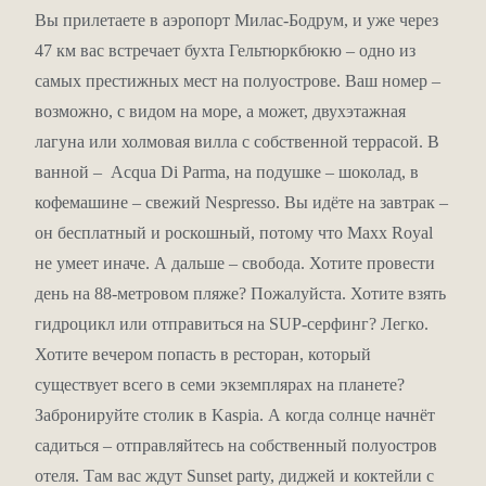
жарко.
Вы прилетаете в аэропорт Милас-Бодрум, и уже через
Spago – ресторан с изысканной международной кухней
всемирно известного шеф-повара Вольфганга Пака.
47 км вас встречает бухта Гельтюркбюкю – одно из
самых престижных мест на полуострове. Ваш номер –
А ещё кафе-мороженое, кондитерская и Twenty 4 для
возможно, с видом на море, а может, двухэтажная
круглосуточных перекусов.
лагуна или холмовая вилла с собственной террасой. В
Спа и спорт в Maxx
ванной – Acqua Di Parma, на подушке – шоколад, в
кофемашине – свежий Nespresso. Вы идёте на завтрак –
В прошлом году спа-центр Maxx Royal получил
он бесплатный и роскошный, потому что Maxx Royal
награду как лучший курортный спа в стране. Здесь
не умеет иначе. А дальше – свобода. Хотите провести
закрытый бассейн, парная, хаммам, травяная сауна,
день на 88-метровом пляже? Пожалуйста. Хотите взять
инфракрасная сауна, ванны Кнайпа, массажи,
гидроцикл или отправиться на SUP-серфинг? Легко.
процедуры для лица и тела. Тренажёрный зал, йога,
Хотите вечером попасть в ресторан, который
пилатес, медитация, аэробика, аквааэробика, TRX,
существует всего в семи экземплярах на планете?
бокс – спорт на любой вкус. А для экстрима – дайвинг,
Забронируйте столик в Kaspia. А когда солнце начнёт
SUP-серфинг, виндсерфинг, кайтсерфинг, парасейлинг,
садиться – отправляйтесь на собственный полуостров
катамараны, гидроциклы.
отеля. Там вас ждут Sunset party, диджей и коктейли с