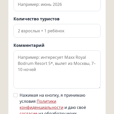
номера, угощение для детей. А если вы приехали рано
или улетаете поздно – зона Freezone: оставьте багаж,
примите душ, отдохните в комнате отдыха. И даже при
Количество туристов
отъезде на авто вам дадут ланч-бокс, воду и
ароматизированные салфетки.
В Maxx Royal Bodrum вы не просто отдыхаете – вы
Комментарий
становитесь частью богемной тусовки, но при этом
остаётесь в полной приватности. Это место, где можно
встретить знаменитость в спа-центре или поужинать в
ресторане, который существует всего в семи
экземплярах на планете. И каждый закат здесь – как
маленький праздник, который вы запомните навсегда.
Нажимая на кнопку, я принимаю
условия
Политики
конфиденциальности
и даю своё
согласие
на обработку моих