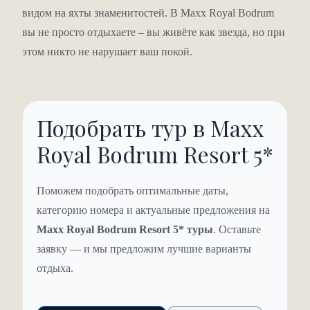
видом на яхты знаменитостей. В Maxx Royal Bodrum
Детям – свой Maxxi Land
вы не просто отдыхаете – вы живёте как звезда, но при
этом никто не нарушает ваш покой.
Детский клуб с эксклюзивной концепцией: игровые
комнаты, кинотеатр, зоны для малышей до 3 лет, для
детей 4–7 и 8–12 лет. Мастер-классы по рисованию и
Подобрать тур в Maxx
науке, спортивные мероприятия, игры в бассейне.
Открытый и закрытый детские бассейны. По запросу –
Royal Bodrum Resort 5*
няня, радионяня, детская кроватка, набор для купания
ребёнка.
Поможем подобрать оптимальные даты,
категорию номера и актуальные предложения на
Вечеринки на отдельном полуострове
Maxx Royal Bodrum Resort 5* туры
. Оставьте
Отелю принадлежит собственный полуостров. Там
заявку — и мы предложим лучшие варианты
есть вся инфраструктура для вечерних шоу и
отдыха.
знаменитые Sunset Party. Представьте: вы пьёте
коктейль, солнце садится в Эгейское море, вокруг –