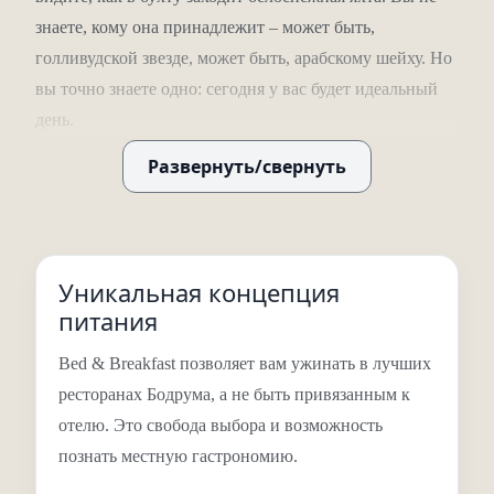
знаете, кому она принадлежит – может быть,
голливудской звезде, может быть, арабскому шейху. Но
вы точно знаете одно: сегодня у вас будет идеальный
день.
Развернуть/свернуть
Это Maxx Royal Bodrum, который с момента открытия
уже собрал все мыслимые награды (единственный
отель с наградой The Leading Hotels Platina, а его спа-
центр признан лучшим в Турции).
Уникальная концепция
Номера на любой вкус –
питания
от уютных сьютов до
Bed & Breakfast позволяет вам ужинать в лучших
холмовых вилл
ресторанах Бодрума, а не быть привязанным к
отелю. Это свобода выбора и возможность
познать местную гастрономию.
Выбирайте Suite Land или Suite Sea в главном здании с
видом на сад или море. Хотите больше пространства?